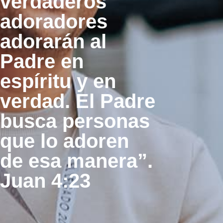
verdaderos
adoradores
adorarán al
Padre en
espíritu y en
verdad. El Padre
busca personas
que lo adoren
de esa manera”.
Juan 4:23