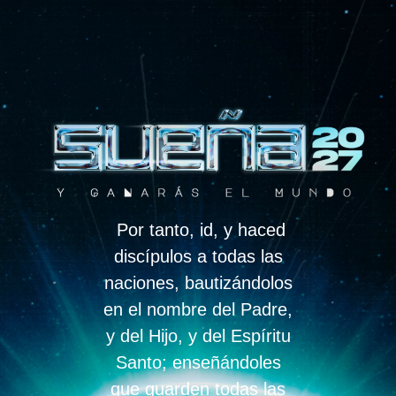
Por tanto, id, y haced
discípulos a todas las
naciones, bautizándolos
en el nombre del Padre,
y del Hijo, y del Espíritu
Santo; enseñándoles
que guarden todas las