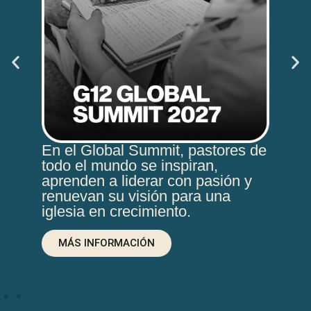
Es
 de
Es un espacio donde hijos de
ad
pastores descubren su llamado,
Di
y
se apasionan por Jesús y
su
aprenden a liderar con valentía a
edi
su generación.
con
MÁS INFORMACIÓN