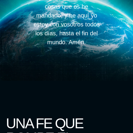
cosas que os he
mandado; y he aquí yo
estoy con vosotros todos
los días, hasta el fin del
mundo. Amén.
UNA FE QUE